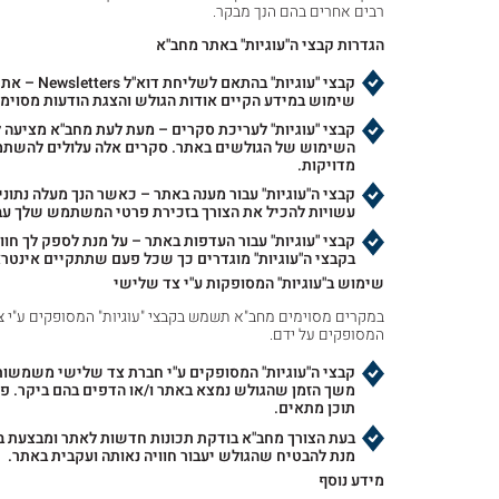
רבים אחרים בהם הנך מבקר.
הגדרות קבצי ה"עוגיות" באתר מחב"א
שימוש במידע הקיים אודות הגולש והצגת הודעות מסוי
קבצי "עוגיות" לעריכת סקרים – מעת לעת מחב"א מציעה 
השימוש של הגולשים באתר. סקרים אלה עלולים להשתמש 
מדויקות.
קבצי ה"עוגיות" עבור מענה באתר – כאשר הנך מעלה נתונים
עשויות להכיל את הצורך בזכירת פרטי המשתמש שלך עבו
קבצי "עוגיות" עבור העדפות באתר – על מנת לספק לך חוו
בקבצי ה"עוגיות" מוגדרים כך שכל פעם שתתקיים אינטרא
שימוש ב"עוגיות" המסופקות ע"י צד שלישי
במקרים מסוימים מחב"א תשמש בקבצי "עוגיות" המסופקים ע"י צד
המסופקים על ידם.
קבצי ה"עוגיות" המסופקים ע"י חברת צד שלישי משמשות 
משך הזמן שהגולש נמצא באתר ו/או הדפים בהם ביקר. פר
תוכן מתאים.
בעת הצורך מחב"א בודקת תכונות חדשות לאתר ומבצעת בו
מנת להבטיח שהגולש יעבור חוויה נאותה ועקבית באתר.
מידע נוסף