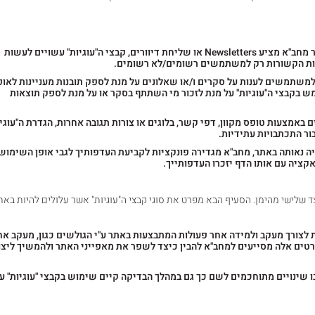
קבצי "עוגיות" בהתאם לשליחת דוא"ל Newsletters – אתר מחב"א מציע Newsletters או שליחת דיוורים, קבצי ה"עוגיות" עשויים לעשות
מות הקשורות רק למשתמשים רשומים/לא רשומים.
למשתמשים לענות על סקרים ו/או שאלונים על מנת לספק תובנות מעניינות לאופ
בקבצי ה"עוגיות" על מנת לזכור מי השתתף בסקר או על מנת לספק תוצאות
 באמצעות טופס מקוון, דפי קשר, בלוגים או צורות תגובה אחרות, הגדרת ה"עוגיו
ר התכתבויות עתידיות.
יה נאותה באתר, מחב"א מגדירה פונקציות לקביעת העדפותיך לגבי אופן השימוש 
קציה עם אותו הדף יזכרו העדפותייך.
 שלישי מהימן. הסעיף הבא מפרט את סוגי קבצי ה"עוגיות" אשר עלולים להיות באת
לצורך מעקב ולמידה אחר פעולות המתבצעות באתר ע"י הגולשים כגון, מעקב אח
טים אלה מסייעים למחב"א להבין כיצד לשפר את מאפייני האתר ולהמשיך ליצו
 שינויים מתוחכמים לשם כך גם במהלך הבדיקה קיים שימוש בקבצי "עוגיות" ע