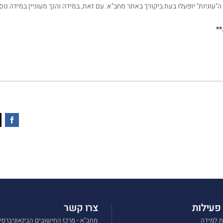
"עוגיות" יופעלו בעת ביקורך באתר מחב"א. עם זאת, במידה והנך מעוניין במידה נוס
**
פעילות
צרו קשר
ת למידה
מחב"א - מרכז החישובים הבינאוניברסי