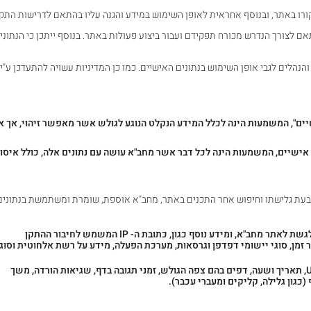
רו באתר, ובנוסף אחראית לאופן השימוש במידע והגנה עליו בהתאם לדרישות התקנ
ם לצורך הנדרש מכורח תפקידם ועבור ביצוע פעולות באתר. בנוסף ייתכן כי הנתוני
הלים לגבי אופן השימוש בנתונים האישיים. כמו כן המדיניות עשויה להתעדכן ע"י
ים", המשמעות הינה לכלל המידע הנקלט הנוגע לגולש אשר מאפשר זיהוי, אך אי
 אישיים, המשמעות הינה לכל דבר אשר מחב"א עושה עם נתונים אלה, כולל איסוף
מידה והגולש נתן הסכמתו לאופן השימוש בקובצי ה – cookies בעת גלישתו וחיפוש אחר התכנים באתר, מחב"א אוספת, שומרת ומשתמשת בנתוני
מידע טכני (כגון, סוג ההתקן) בו הגולש משתמש על מנת לגשת לאתר מחב"א, ומידע נוסף כגון, כתובת ה- IP המשמש לחיבור ההתקן
ר זמן, סוגי יישומי דפדפן וגרסאות, מערכת הפעלה, מידע על רשת אלחוטית וסוג
מידע על ביקור הגולש באתר מחב"א, כולל כתובת URL, תאריך ושעה, דפים בהם צפה הגולש, זמני תגובה בדף, שגיאות הורדה, משך
כגון גלילה, קליקים ומעברי עכבר).