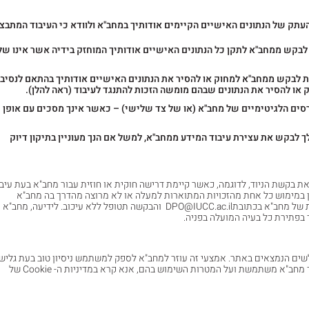
עתק של הנתונים האישיים הקיימים אודותיך במחב"א ולוודא כי העיבוד המתבצ
לבקש ממחב"א לתקן כל הנתונים האישיים אודותיך המוחזק בידיה אשר אינו של
 לבקש ממחב"א למחוק או להסיר את הנתונים האישיים אודותיך בהתאם לנסיבו
 או להסיר את הנתונים שבהם מומשה הזכות להתנגד לעיבוד (ראה להלן).
ים הלגיטימיים של מחב"א (או של צד שלישי) – כאשר אינך מסכים עם אופן
 לבקש את עצירת עיבוד המידע ממחב"א, למשל אם הנך מעוניין בתיקון דיוק
 בקשת הניוד, לדוגמה, כאשר קיימת דרישה חוקית או חוזית עבור מחב"א בעת עיבו
ן במימוש כל אחת מהזכויות המתוארות למעלה או לא מרוצה מהדרך בה מחב"א
משתמשת בנתונים אודותך, אנא צור קשר עם קצין הגנת הפרטיות של מחב"א בכתובתDPO@IUCC.ac.il והבקשה תטופל ללא עיכוב. לידיעה, מחב"א
בפתירת כל בעיה המועלה בפניה.
ל מנת להבדיל בין כל הגולשים הנמצאים באתר. אמצעי זה עוזר למחב"א לספק למשתמש ניסיון טוב בעת גלי
באתר ולשפר אותו. לקבלת מידע מפורט על קבצי ה- cookie אשר מחב"א משתמשת ועל המטרות השימוש בהם, אנא קרא במדיניות ה- Cookie של