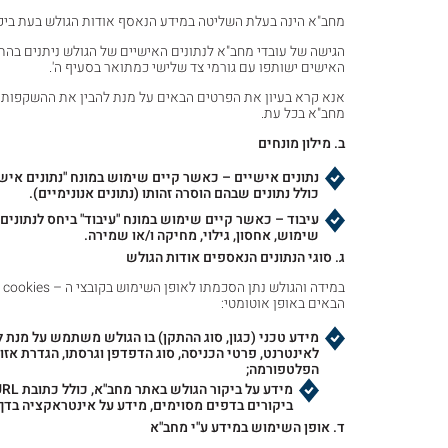
מחב"א הינה בעלת השליטה במידע הנאסף אודות הגולש בעת ביקו
הגישה של עובדי מחב"א לנתונים האישיים של הגולש ניתנים בהתא
האישים ישותפו עם גורמי צד שלישי כמתואר בסעיף ה'.
אנא קרא בעיון את הפרטים הבאים על מנת להבין את ההשקפות והנ
מחב"א בכל עת.
ב. מילון מונחים
נתונים אישיים – כאשר קיים שימוש במונח "נתונים אישי
כולל נתונים שבהם הוסרה זהותו (נתונים אנונימיים).
עיבוד – כאשר קיים שימוש במונח "עיבוד" ביחס לנתונים
שימוש, אחסון, גילוי, מחיקה ו/או שמירה.
ג. סוגי הנתונים הנאספים אודות הגולש
ב
הבאים באופן אוטומטי:
לאינטרנט, פרטי הכניסה, סוג הדפדפן וגרסתו, הגדרת אזו
הפלטפורמה;
ביקורים בדפים מסוימים, מידע על אינטראקציה בדף (
ד. אופן השימוש במידע ע"י מחב"א