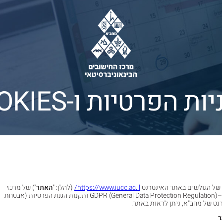
ת הפרטיות ו-COOKIES
 של הגולשים באתר האינטרנט
https://www.iucc.ac.il/
(להלן: "
האתר
") של מרכז
"), בהתאם לתקנות ה–GDPR (General Data Protection Regulation) ותקנות הגנת הפרטיות (אבטחת
ר