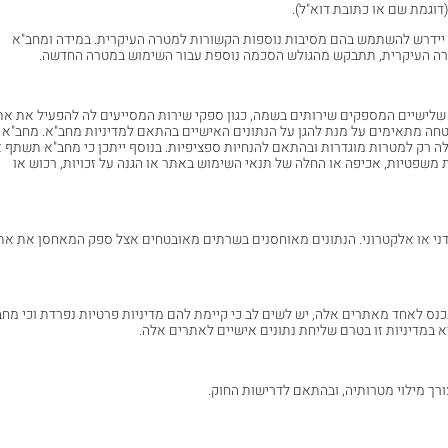
דוגמת שם או כתובת דוא"ל).
 יידרש להשתמש בהם מסיבות נוספות הקשורות למטרה העיקרית. במידה ומחב"א
רה העיקרית, תתבקש מהגולש הסכמה נוספת עבור השימוש במטרה החדשה.
שלישיים המספקים שירותים בשמה, כגון ספקי שירות המסייעים לה להפעיל את את
טחה מתאימים על מנת להגן על הנתונים האישיים בהתאם למדיניות מחב"א. מחב"א
רק למטרות מוגדרות ובהתאם להנחיות ספציפיות. בנוסף ייתכן כי מחב"א תשתף 
 משפטיות, אכיפה או החלה של תנאי השימוש באתר או הגנה על זכויות, רכוש או
דני או אלקטרוני. הנתונים מאוחסנים בשרתים מאובטחים אצל ספק המאחסן את את
כנס לאחד מאתרים אלה, יש לשים לב כי קיימת להם מדיניות פרטיות נפרדת וכי מחב
א במדיניות זו בטרם שליחת נתונים אישיים לאתרים אלה.
ך מילוי מטרותיה, ובהתאם לדרישות החוק.