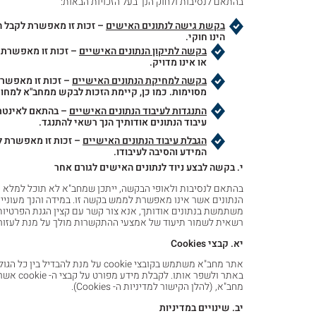
בהתאם לנסיבות ולחוק הנך בעל הזכויות הבאות:
בקשת גישה לנתונים האישים
– זכות זו מאפשרת לקבל ה
הינו חוקי.
בקשה לתיקון הנתונים האישיים
– זכות זו מאפשרת 
או אינו מדויק.
בקשה למחיקת הנתונים האישיים
– זכות זו מאפשרת
מסוימות. כמו כן, קיימת הזכות לבקש ממחב"א למחוק
התנגדות לעיבוד הנתונים האישיים
– בהתאם לאינטרס
עיבוד הנתונים אודותיך הנך רשאי להתנגד.
הגבלת עיבוד הנתונים האישיים
– זכות זו מאפשרת לך
המידע והסיבה לעיבודו.
י. בקשה לבצע ניוד לנתונים האישים לגורם אחר
בהתאם לנסיבות ולאופי הבקשה, ייתכן שמחב"א לא תוכל למלא את
הנתונים אשר אינו מאפשרת לממש בקשה זו. במידה והנך מעוניי
רשאית לשמור תיעוד של אמצעי ההתקשרות מולך על מנת לעזור 
יא. קבצי
Cookies
אתר מחב"א משתמש בקובצי cookie ע
מחב"א, (להלן הקישור למדיניות ה- Cookies).
יב. שינויים במדיניות