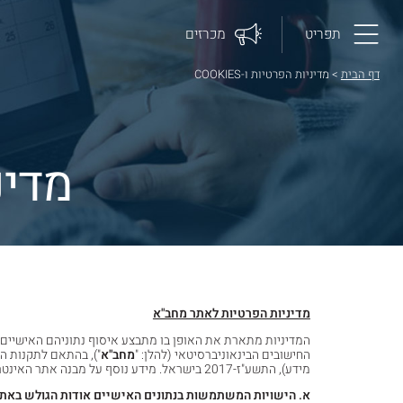
תפריט
מכרזים
דף הבית
>
מדיניות הפרטיות ו-COOKIES
מדיניו
מדיניות הפרטיות לאתר מחב"א
המדיניות מתארת את האופן בו מתבצע איסוף נתוניהם האישיים
החישובים הבינאוניברסיטאי (להלן: "
מחב"א
מידע), התשע"ז-2017 בישראל. מידע נוסף על מבנה אתר האינטרנט של מחב"א, ניתן לראות באתר.
א. הישויות המשתמשות בנתונים האישיים אודות הגולש באת