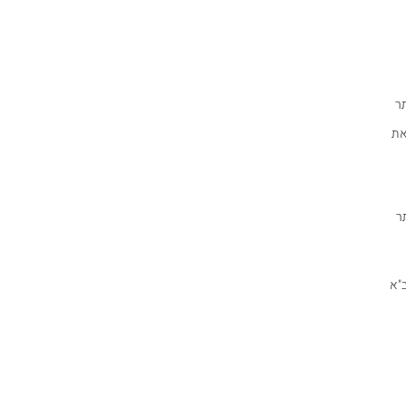
ר
את
ר
"א