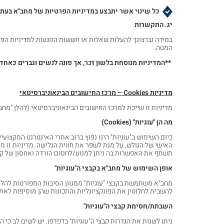
כל שינוי אשר יתבצע במדיניות הפרטיות של מחב"א בעתיד
יג. התקשרות
המטה.
**המדיניות מנוסחת בלשון זכר, אך פונה לנשים וגברים כאחד.
מדיניות
Cookies
– מרכז החישובים הבינאוניברסיטאי
מדיניות זו שייכת למרכז החישובים הבינאוניברסיטאי (להלן "מח
מה הן "עוגיות" (
Cookies
)
כיום השימוש ב"עוגיות" הינו נפוץ ברוב אתרי האינטרנט המקצועי
האישי של הגולש, על מנת לשפר את חווית הגלישה. מדיניות זו
תשתף את האפשרות בה ניתן למנוע/לחסום הורדה ואחסון של קבצי
אופן השימוש של מחב"א בקבצי ה"עוגיות"
מחב"א משתמשת בקבצי "עוגיות" ממגוון הסיבות המפורטות להלן.
להשבית לחלוטין את הפונקציונליות והתכונות שהן מוסיפות לאת
השבתת/חסימת קבצי ה"עוגיות"
ניתן לשנות את הגדרות קבצי ה"עוגיות" בדפדפן. יש לשים לב כי