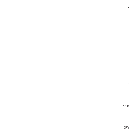
בו
בלי
רים