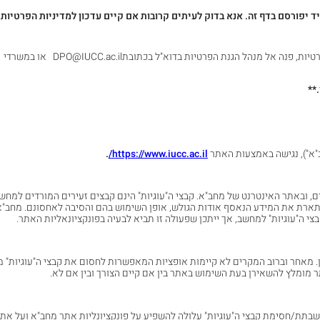
 יפורסם בדף זה. אנא בדוק לעיתים קרובות אם קיים עדכון למדיניות הפרטיות.
במידה וברצונך להעלות שאלות או חששות הנוגעות למדיניות הפרטיות, פנה אל מנהל הגנת הפרטיות בדוא"ל בכתובתDPO@IUCC.ac.il או במשרדי
**
ב"א"), נגישה באמצעות האתר
https://www.iucc.ac.il/
.
ים, ובאתר האינטרנט של מחב"א. קבצי ה"עוגיות" הינם קבצים זעירים המורדים למחש
 מתארת את המידע הנאסף אודות הגולש, אופן השימוש בהם והסיבה לאחסונם. מחב"א
 ה"עוגיות" למחשב, אך ייתכן שפעולה זו תביא לבעיה בפונקציונאליות האתר.
 מאחר וברוב המקרים לא קיימות אופציות המאפשרות לחסום את קבצי ה"עוגיות" מ
ר מומלץ להשאירן בעת השימוש באתר בין אם קיים הצורך ובין אם לא.
 השבתת/חסימת קבצי ה"עוגיות" עלולה להשפיע על פונקציונליות אתר מחב"א ועל את