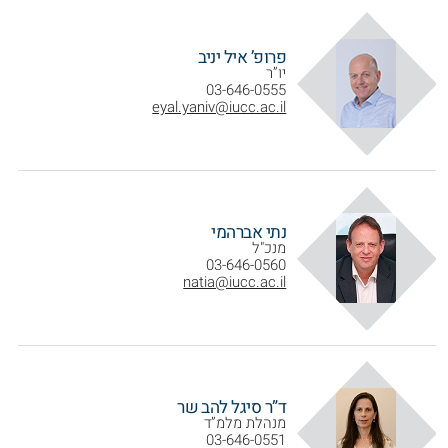
פרופ’ איל יניב
יו”ר
03-646-0555
eyal.yaniv@iucc.ac.il
נתי אברהמי
מנכ"ל
03-646-0560
natia@iucc.ac.il
ד”ר סיגל להב שר
מנהלת מלמ”ד
03-646-0551