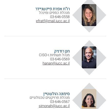
רו”ח אפרת פיינשניידר
מנהלת כספים ומינהל
03-646-0558
efratf@mail.iucc.ac.il
חנן רודניק
מנהל תשתיות ו-CISO
03-646-0569
hanan@iucc.ac.il
סימונה הולשטיין
מנהלת פרויקטים טכנולוגיים
03-646-0567
simonah@iucc.ac.il