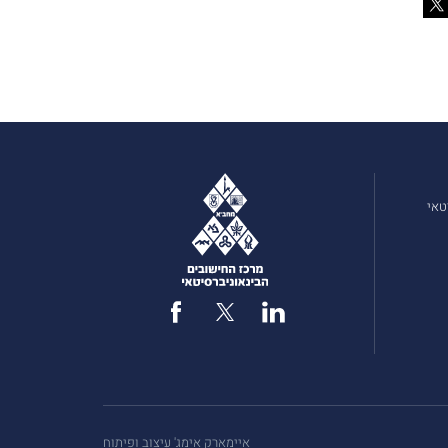
טאי
איימארק אימג' עיצוב ופיתוח