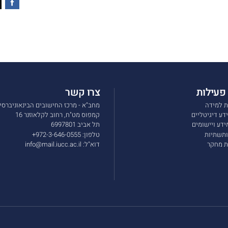
פעילות
צרו קשר
ת למידה
מחב"א - מרכז החישובים הבינאוניברסי
דע דיגיטליים
קמפוס מט"ח, רחוב לקלאוזנר 16
ידע ויישומים
תל אביב 6997801
תשתיות
טלפון:
972-3-646-0555+
ות מחקר
דוא"ל:
info@mail.iucc.ac.il