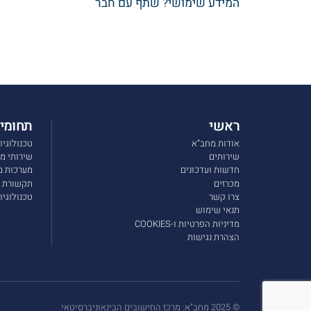
המידע שימושי? שתף עם חבר
ראשי
תחומי 
אודות מחב”א
טכנולוגיו
שירותים
שירותי מי
חדשות ועדכונים
מערכות מ
מכרזים
תקשורת ו
צרו קשר
טכנולוגי
תנאי שימוש
מדיניות הפרטיות ו-COOKIES
הצהרת נגישות
© 2025 מחב"א: מרכז החישובים הבינאוניברסיטאי