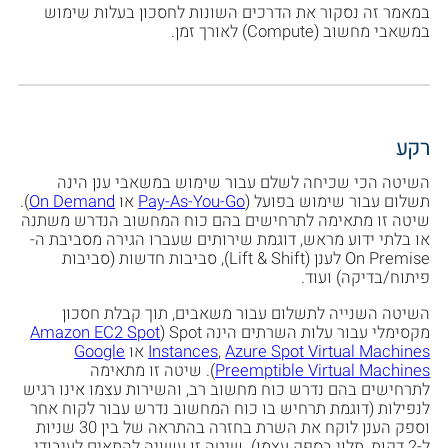
במאמר זה נסקור את הדרכים השונות לחסכון בעלות שימוש
במשאבי מחשוב (Compute) לאורך זמן.
רקע
השיטה הכי שכיחה לשלם עבור שימוש במשאבי ענן הינה
תשלום עבור שימוש בפועל (
Pay-As-You-Go
או
On Demand
).
שיטה זו מתאימה לתרחישים בהם כוח המחשוב הנדרש משתנה
או בלתי ידוע מראש, דוגמת שירותים שעברו הגירה מסביבת ה-
On Premise לענן (Lift & Shift), סביבות חדשות (סביבות
פיתוח/בדיקה) ועוד.
השיטה השנייה לתשלום עבור משאבים, תוך קבלת חסכון
מקסימלי עבור עלות השרתים הינה Spot (
Amazon EC2 Spot
Azure Spot Virtual Machines
,
Instances
או
Google
Preemptible Virtual Machines
). שיטה זו מתאימה
לתרחישים בהם נדרש כוח מחשוב רב, והשירות עצמו אינו רגיש
לנפילות (דוגמת תרחיש בו כוח המחשוב נדרש עבור לקוח אחר
וספק הענן לוקח את השרת בחזרה בהתראה של בין 30 שניות
ל-2 דקות, תלוי בספק עצמו). שיטה זו עשויה להתאים לעיבודי