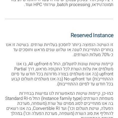
תמונה/וידאו, batch processing, שירותי HPC ועוד.
Reserved Instance
זו השיטה הנפוצה ביותר לחסכון בעלויות שרתים. בשיטה זו אנו
בוחרים התחייבות לשנה או שלוש שנים מראש וחוסכים עד
כ-70% מעלות השרתים.
קיימות שיטות שונות לתשלום, החל מ-All upfront, בו אנו
משלמים את עלות השרת לכל התקופה מראש, דרך Partial
upfront (בה אנו משלמים בצורה מדורגת בכל חודש עד סיום
ההתחייבות) ועד No upfront (בה אנו משלמים תשלום קבוע
בכל חודש עד לסיום ההתחייבות).
כמו-כן, קיימות שיטות המאפשרות לנו גמישות בבחירות
משפחת השרתים (Instance family type) החל מ-Standard RI
בה אנו מתחייבים לסוג מסוים של שרת (משפחה, מערכת
הפעלה, שיטת תשלום וכו') ועד Convertible RI, בה אנו רשאים
להחליף את סוג השרת (משפחה, מערכת הפעלה וכו') במהלך