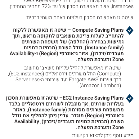
מדובר בשיטת תשלום גמישה, דומה ל-AWS Reserved
Instances, אשר מאפשרת חסכון של עד 72% ממחיר המחירון.
שיטה זו מאפשרת חסכון בעלויות באחת משתי דרכים:
Compute Saving Plans
– שיטה זו מאפשרת ללקוח
להתחייב לעלות צריכת משאבים לתקופה מראש, תוך
גמישות בבחירה (והחלפה) של משפחת השרתים
(Instance family), גודל השרת (מבחינת כמויות
מעבדים/זיכרון), אזור גיאוגרפי (Region) ו-Availability
Zone ומערכת הפעלה.
שיטה זו מאפשרת להוזיל עלויות משאבי מחשוב
(Compute) החל משרתים וירטואליים (EC2 instances),
דרך שירות Fargate AWS ועד שירותי ה-Serverless
(Amazon Lambda).
EC2 Instance Saving Plans– שיטה זו מאפשרת חסכון
בעלויות שרתים, אך מוגבלת לשרתים וירטואליים בלבד
ממשפחת שרתים מסוימת (Instance family), באזור
גיאוגרפי (Region) מוגדר. עדיין ניתן להחליף את גודל
השרת (מבחינת כמויות מעבדים/זיכרון), Availability
Zone ומערכת הפעלה.
מידע נוסף ניתן למצוא בקישור: