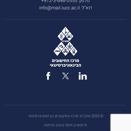
טלפון:
972-3-646-0555+
דוא"ל:
info@mail.iucc.ac.il
© 2025 מחב"א: מרכז החישובים הבינאוניברסיטאי
איימארק אימג' עיצוב ופיתוח