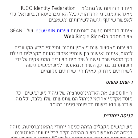
איחוד הזהויות של מחב"א –
F
dentity
I
UCC
I
ederation –
מאגד את מנגנוני ההזדהות לכלל האוניברסיטאות בישראל, כדי
לאפשר שיתוף וגישה לשירותים ומשאבים.
איחוד הזהויות נעשה באמצעות
שירות eduGAIN
של GÉANT,
אשר מספק
n.
O
ign-
S
ingle
S
Web
השירות מאפשר שיתוף אמין ומהיר, וחילופי מידע הקשורים
לזהות, אימות ואישור בין שותפי איחוד זהויות מקבילים בעולם.
בכך מתאפשרת גישה לשירותים חשובים המסופקים על ידי
השותפים. כמו כן, השירות מאפשר למשתמשים גישה
לשירותים מרחוק, כאילו היו שירותים מקומיים.
רישום פשוט
ה IIF מפשט את האדמיניסטרציה של ניהול משתמשים. כל
מוסד אקדמי אחראי לניהול המשתמשים שלו בלבד, וכל מה
שנדרש הוא רישום חד פעמי פנימי במוסד.
כניסה ייחודית
משתמשים מקבלים מזהה כניסה ייחודי מהאוניברסיטה. מזהה
כניסה זה מאפשר גישה מהירה וקלה לכל יישומי האינטרנט