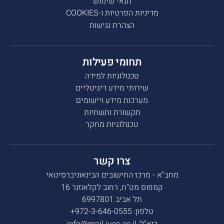
תנאי שימוש
מדיניות הפרטיות ו-COOKIES
הצהרת נגישות
תחומי פעילות
טכנולוגיות למידה
שירותי מידע דיגיטליים
מערכות מידע ויישומים
תקשורת ותשתיות
טכנולוגיות מחקר
צרו קשר
מחב"א - מרכז החישובים הבינאוניברסיטאי
קמפוס מט"ח, רחוב לקלאוזנר 16
תל אביב 6997801
טלפון:
972-3-646-0555+
דוא"ל:
info@mail.iucc.ac.il