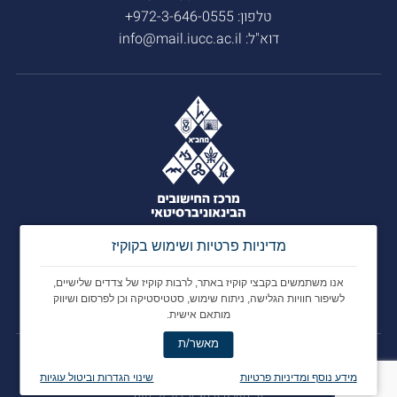
טלפון:
972-3-646-0555+
דוא"ל:
info@mail.iucc.ac.il
מדיניות פרטיות ושימוש בקוקיז
אנו משתמשים בקבצי קוקיז באתר, לרבות קוקיז של צדדים שלישיים,
לשיפור חוויות הגלישה, ניתוח שימוש, סטטיסטיקה וכן לפרסום ושיווק
מותאם אישית.
מאשר/ת
© 2025 מחב"א: מרכז החישובים הבינאוניברסיטאי
מידע נוסף ומדיניות פרטיות
שינוי הגדרות וביטול עוגיות
איימארק אימג' עיצוב ופיתוח